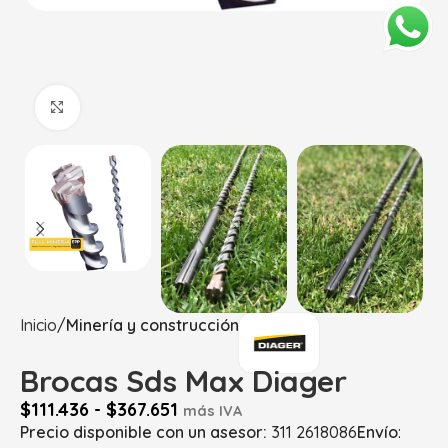
Haga Click para agrandar
Inicio
Minería y construcción
Brocas Sds Max Diager
$
111.436
-
$
367.651
más IVA
Precio disponible con un asesor:
311 2618086
Envío
: