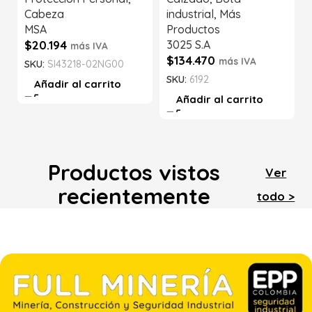
Cabeza
industrial
,
Más
MSA
Productos
$
20.194
3025 S.A
más IVA
$
134.470
más IVA
SKU:
SI43218-02NG00
SKU:
6192
Añadir al carrito
Añadir al carrito
Productos vistos
Ver
recientemente
todo >