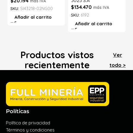
$
20.194
3025 S.A
más IVA
$
134.470
más IVA
SKU:
SI43218-02NG00
SKU:
6192
Añadir al carrito
Añadir al carrito
Productos vistos
Ver
recientemente
todo >
Políticas
Política de privacidad
Términos y condiciones