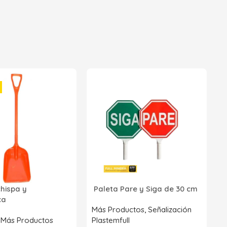
2
p
P
R
chispa y
Paleta Pare y Siga de 30 cm
Z
ica
S
Más Productos
,
Señalización
,
Más Productos
Plastemfull