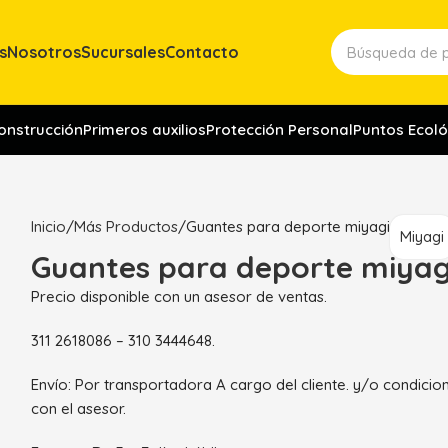
s
Nosotros
Sucursales
Contacto
construcción
Primeros auxilios
Protección Personal
Puntos Ecoló
Inicio
Más Productos
Guantes para deporte miyagi
Miyagi
Guantes para deporte miyag
Precio disponible con un asesor de ventas.
311 2618086 – 310 3444648.
Envío: Por transportadora A cargo del cliente. y/o condici
con el asesor.