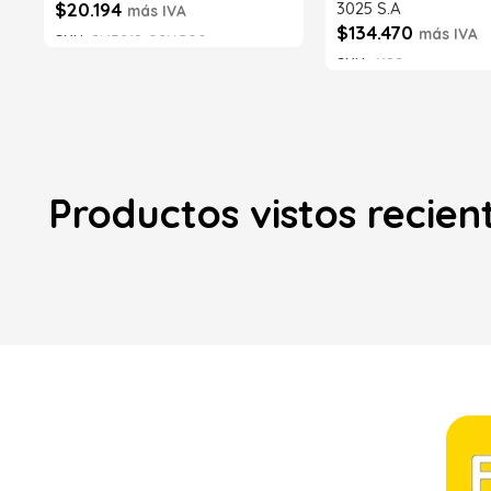
$
20.194
3025 S.A
más IVA
$
134.470
más IVA
SKU:
SI43218-02NG00
SKU:
6192
Añadir al carrito
Añadir al carrito
Productos vistos recie