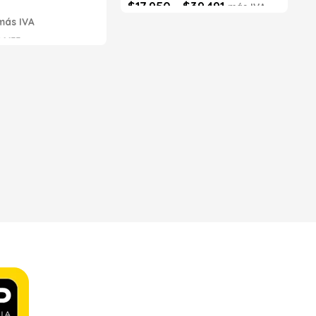
$
17.950
-
$
39.491
más IVA
más IVA
Seleccionar opciones
6633
s