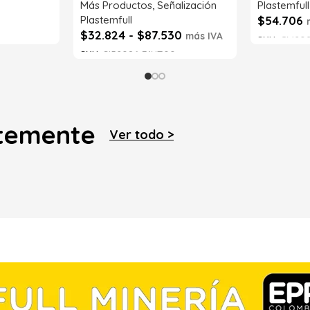
Más Productos
,
Señalización
Plastemfull
Plastemfull
$
54.706
$
32.824
-
$
87.530
más IVA
SKU:
CM202
SKU:
SI52086-71NT00
Leer má
Seleccionar opciones
ntemente
Ver todo >