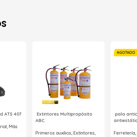
os
AGOTADO
d ATS 407
Extintores Multipropósito
pala anti
ABC
antiestát
rial
,
Más
Primeros auxilios
,
Extintores
,
Ferretería