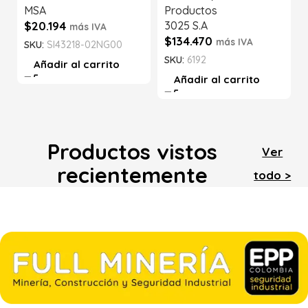
MSA
Productos
$
20.194
3025 S.A
más IVA
$
134.470
más IVA
SKU:
SI43218-02NG00
SKU:
6192
Añadir al carrito
Añadir al carrito
Productos vistos
Ver
recientemente
todo >