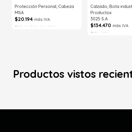
Protección Personal
,
Cabeza
Calzado
,
Bota indust
MSA
Productos
$
20.194
3025 S.A
más IVA
$
134.470
más IVA
SKU:
SI43218-02NG00
SKU:
6192
Añadir al carrito
Añadir al carrito
Productos vistos recie