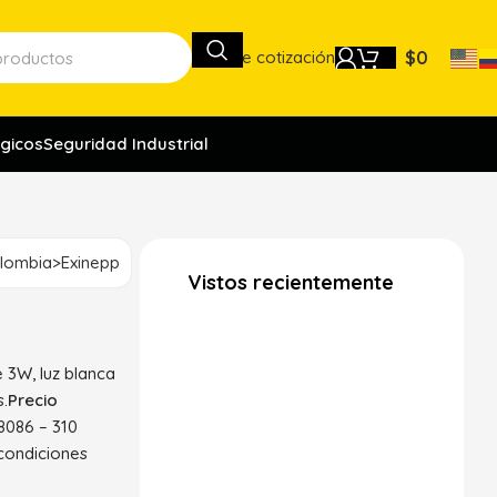
Lista de cotización
$
0
gicos
Seguridad Industrial
lombia>Exinepp
Vistos recientemente
D
 3W, luz blanca
s.
Precio
8086 – 310
 condiciones