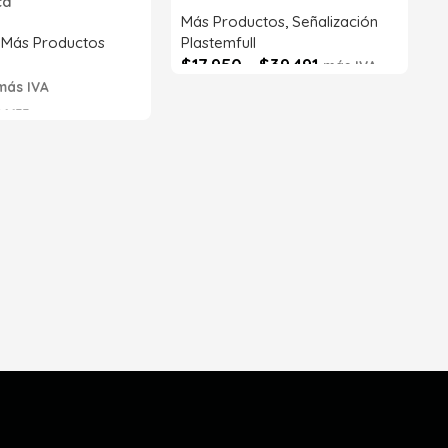
ica
S
Más Productos
,
Señalización
,
Más Productos
Plastemfull
$
17.950
-
$
39.491
más IVA
más IVA
Seleccionar opciones
6633
s