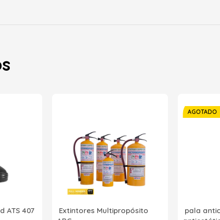
os
AGOTADO
d ATS 407
Extintores Multipropósito
pala anti