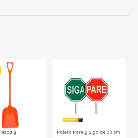
2
p
P
R
chispa y
Paleta Pare y Siga de 30 cm
Z