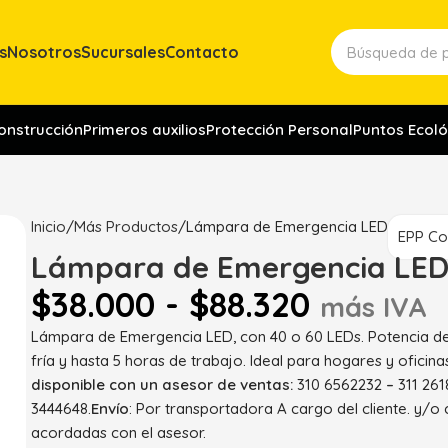
s
Nosotros
Sucursales
Contacto
construcción
Primeros auxilios
Protección Personal
Puntos Ecoló
Inicio
Más Productos
Lámpara de Emergencia LED
EPP Co
Lámpara de Emergencia LE
$
38.000
-
$
88.320
más IVA
Lámpara de Emergencia LED, con 40 o 60 LEDs. Potencia de
fría y hasta 5 horas de trabajo. Ideal para hogares y oficina
disponible con un asesor de ventas:
310 6562232
–
311 261
3444648.
Envío
: Por transportadora A cargo del cliente. y/o
acordadas con el asesor.