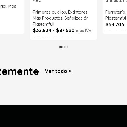
ABC
antiestát
rial
,
Más
Primeros auxilios
,
Extintores
,
Ferretería
Más Productos
,
Señalización
Plastemfull
Plastemfull
$
54.706
$
32.824
-
$
87.530
más IVA
SKU:
CM202
SKU:
SI52086-71NT00
Leer má
Seleccionar opciones
ntemente
Ver todo >