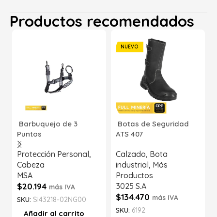
Productos recomendados
NUEVO
Barbuquejo de 3
Botas de Seguridad
Puntos
ATS 407
Protección Personal
,
Calzado
,
Bota
Cabeza
industrial
,
Más
MSA
Productos
$
20.194
3025 S.A
más IVA
$
134.470
más IVA
SKU:
SI43218-02NG00
SKU:
6192
Añadir al carrito