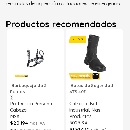
recorridos de inspección o situaciones de emergencia.
Productos recomendados
NUEVO
Barbuquejo de 3
Botas de Seguridad
Puntos
ATS 407
Protección Personal
,
Calzado
,
Bota
Cabeza
industrial
,
Más
MSA
Productos
$
20.194
3025 S.A
más IVA
$
134.470
más IVA