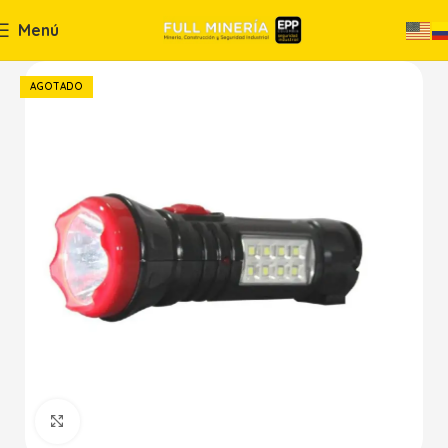
Menú
AGOTADO
Haga Click para agrandar