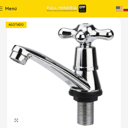
Menú
AGOTADO
Haga Click para agrandar