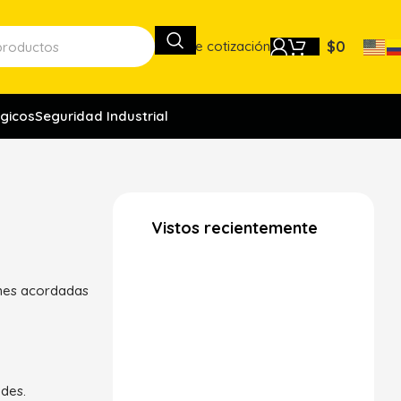
Lista de cotización
$
0
gicos
Seguridad Industrial
Vistos recientemente
ones acordadas
des.