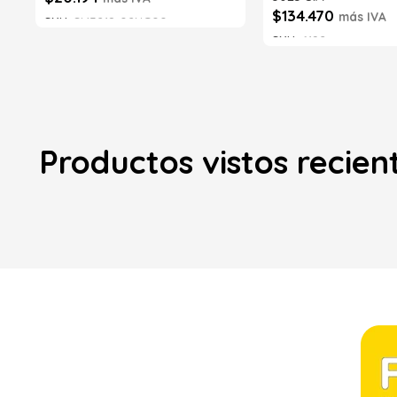
$
134.470
más IVA
SKU:
SI43218-02NG00
SKU:
6192
Añadir al carrito
Añadir al carrito
Productos vistos recie