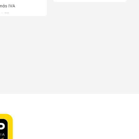
más IVA
Seleccionar opciones
6633
s