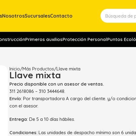
s
Nosotros
Sucursales
Contacto
construcción
Primeros auxilios
Protección Personal
Puntos Ecoló
Inicio
Más Productos
Llave mixta
Llave mixta
Precio disponible con un asesor de ventas.
311 2618086 – 310 3444648.
Envío
: Por transportadora A cargo del cliente. y/o condici
con el asesor.
Entrega
: De 5 a 10 días hábiles.
Condiciones:
Las unidades de despacho mínimo son 6 unida