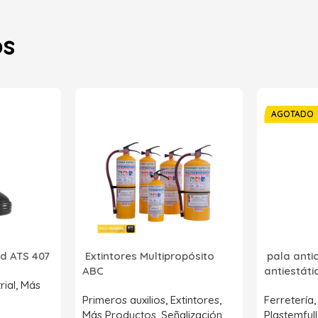
os
AGOTADO
d ATS 407
Extintores Multipropósito
pala anti
ABC
antiestát
rial
,
Más
Primeros auxilios
,
Extintores
,
Ferretería
Más Productos
,
Señalización
Plastemfull