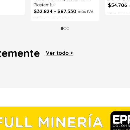
Plastemfull
$
54.706
$
32.824
-
$
87.530
más IVA
SKU:
CM202
SKU:
SI52086-71NT00
Leer má
Seleccionar opciones
ntemente
Ver todo >