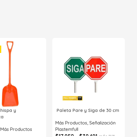
2
p
P
R
chispa y
Paleta Pare y Siga de 30 cm
Z
ica
S
Más Productos
,
Señalización
,
Más Productos
Plastemfull
$
17.950
-
$
39.491
más IVA