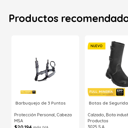
Productos recomendad
NUEVO
Barbuquejo de 3 Puntos
Botas de Segurida
Protección Personal
,
Cabeza
Calzado
,
Bota indust
MSA
Productos
$
20.194
3025 S.A
más IVA