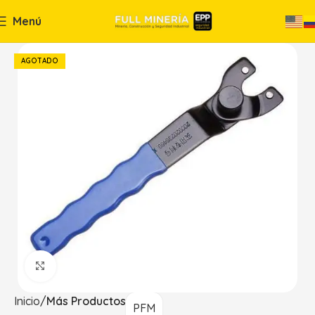
Menú
AGOTADO
Haga Click para agrandar
Inicio
Más Productos
PFM