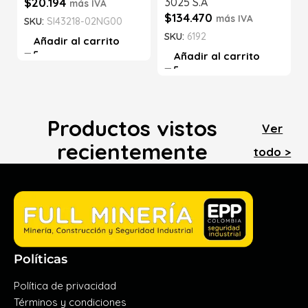
$
20.194
3025 S.A
más IVA
$
134.470
más IVA
SKU:
SI43218-02NG00
SKU:
6192
Añadir al carrito
Añadir al carrito
Productos vistos
Ver
recientemente
todo >
Políticas
Política de privacidad
Términos y condiciones