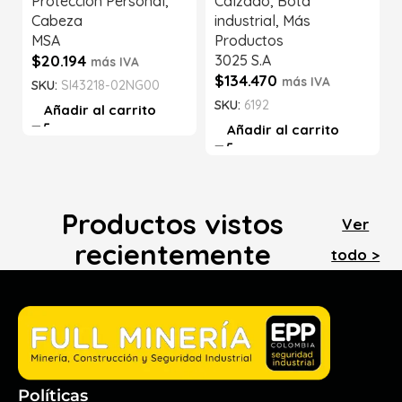
Protección Personal
,
Calzado
,
Bota
Cabeza
industrial
,
Más
MSA
Productos
$
20.194
3025 S.A
más IVA
$
134.470
más IVA
SKU:
SI43218-02NG00
SKU:
6192
Añadir al carrito
Añadir al carrito
Productos vistos
Ver
recientemente
todo >
Políticas