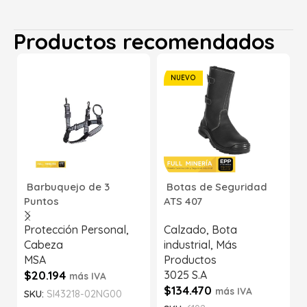
Productos recomendados
NUEVO
Barbuquejo de 3
Botas de Seguridad
Puntos
ATS 407
Protección Personal
,
Calzado
,
Bota
Cabeza
industrial
,
Más
MSA
Productos
$
20.194
3025 S.A
más IVA
$
134.470
más IVA
SKU:
SI43218-02NG00