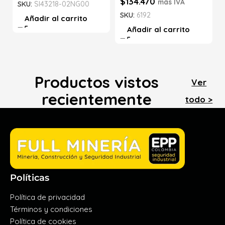
$
134.470
más IVA
SKU:
SI43218-02NG00
SKU:
6192
Añadir al carrito
Añadir al carrito
Productos vistos
Ver
recientemente
todo >
Políticas
Política de privacidad
Términos y condiciones
Política de cookies