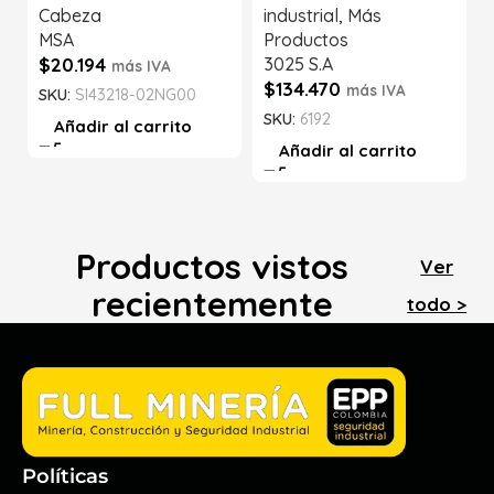
Cabeza
industrial
,
Más
MSA
Productos
$
20.194
3025 S.A
más IVA
$
134.470
más IVA
SKU:
SI43218-02NG00
SKU:
6192
Añadir al carrito
Añadir al carrito
Productos vistos
Ver
recientemente
todo >
Políticas