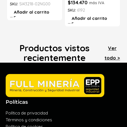
$
134.470
más IVA
SKU:
SI43218-02NG00
SKU:
6192
Añadir al carrito
Añadir al carrito
Productos vistos
Ver
recientemente
todo >
Políticas
Política de privacidad
Términos y condiciones
Política de cookies