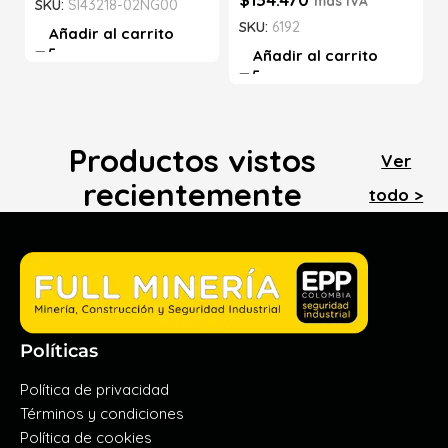
más IVA
SKU:
SI43218-02NG00
SKU:
6192
Añadir al carrito
Añadir al carrito
Productos vistos
Ver
recientemente
todo >
Políticas
Política de privacidad
Términos y condiciones
Política de cookies