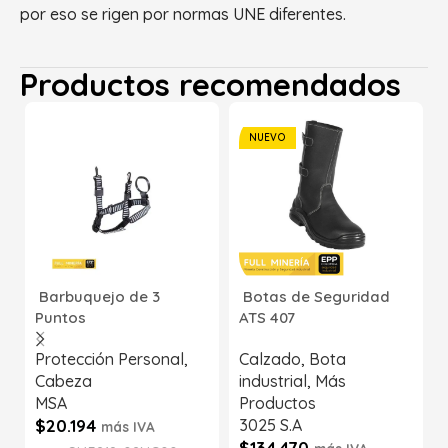
por eso se rigen por normas UNE diferentes.
Productos recomendados
NUEVO
Barbuquejo de 3
Botas de Seguridad
Puntos
ATS 407
Protección Personal
,
Calzado
,
Bota
Cabeza
industrial
,
Más
MSA
Productos
$
20.194
3025 S.A
más IVA
$
134.470