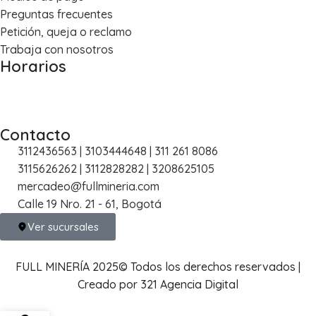
Preguntas frecuentes
Petición, queja o reclamo
Trabaja con nosotros
Horarios
Lun – Vie: 8:00 a.m. – 5:30 p.m.
Sáb: 8:30 a.m. – 1:00 p.m.
Contacto
3112436563 | 3103444648 | 311 261 8086
3115626262 | 3112828282 | 3208625105
mercadeo@fullmineria.com
Calle 19 Nro. 21 - 61, Bogotá
Ver sucursales
FULL MINERÍA 2025© Todos los derechos reservados |
Creado por 321 Agencia Digital