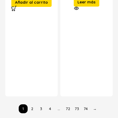
Leer más
Añadir al carrito
1
2
3
4
…
72
73
74
→