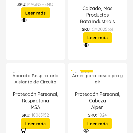
SKU:
MAGN2HENO
Calzado
,
Más
Leer más
Productos
Bata Industrials
SKU:
CM2025661
Leer más
AGOTADO
Aparato Respiratorio
Arnes para casco pro y
Aislante de Circuito
air
Protección Personal
,
Protección Personal
,
Respiratoria
Cabeza
MSA
Alpen
SKU:
10065152
SKU:
1024
Leer más
Leer más