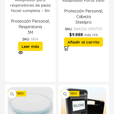
Adaptador Porta Visor
respiradores de pieza
facial completa – 3m
Protección Personal
,
Cabeza
Protección Personal
,
Steelpro
Respiratoria
SKU:
SI44204-00NT00
3M
$
9.888
más IVA
SKU:
6864
Añadir al carrito
Leer más
AGOTADO
AGOTADO