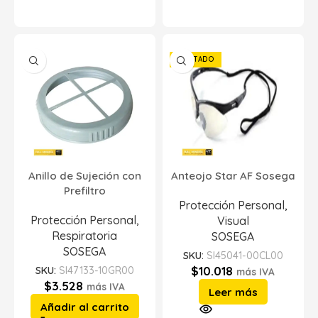
AGOTADO
Anillo de Sujeción con
Anteojo Star AF Sosega
Prefiltro
Protección Personal
,
Protección Personal
,
Visual
Respiratoria
SOSEGA
SOSEGA
SKU:
SI45041-00CL00
$
10.018
SKU:
SI47133-10GR00
más IVA
$
3.528
más IVA
Leer más
Añadir al carrito