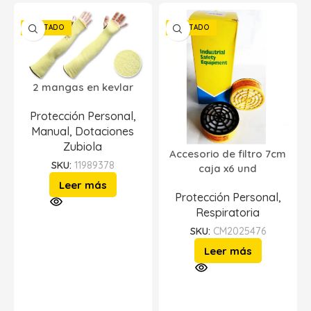
AGOTADO
AGOTADO
2 mangas en kevlar
Protección Personal
,
Manual
,
Dotaciones
Zubiola
Accesorio de filtro 7cm
SKU:
11989378
caja x6 und
Leer más
Protección Personal
,
Respiratoria
SKU:
CM2025476
Leer más