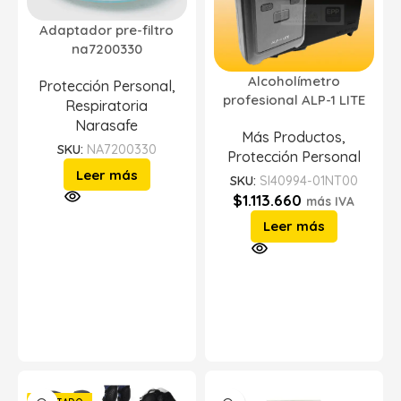
Adaptador pre-filtro
na7200330
Alcoholímetro
Protección Personal
,
profesional ALP-1 LITE
Respiratoria
Narasafe
Más Productos
,
SKU:
NA7200330
Protección Personal
Leer más
SKU:
SI40994-01NT00
$
1.113.660
más IVA
Leer más