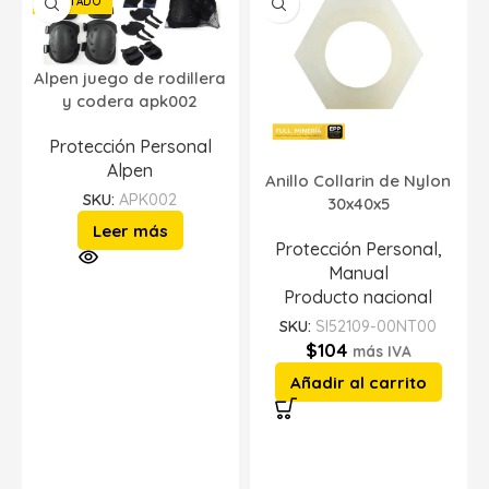
AGOTADO
Alpen juego de rodillera
y codera apk002
Protección Personal
Alpen
Anillo Collarin de Nylon
SKU:
APK002
30x40x5
Leer más
Protección Personal
,
Manual
Producto nacional
SKU:
SI52109-00NT00
$
104
más IVA
Añadir al carrito