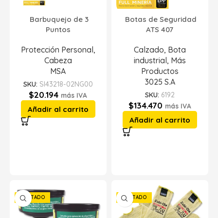
Barbuquejo de 3
Botas de Seguridad
Puntos
ATS 407
Protección Personal
,
Calzado
,
Bota
Cabeza
industrial
,
Más
MSA
Productos
3025 S.A
SKU:
SI43218-02NG00
$
20.194
SKU:
6192
más IVA
$
134.470
más IVA
Añadir al carrito
Añadir al carrito
AGOTADO
AGOTADO