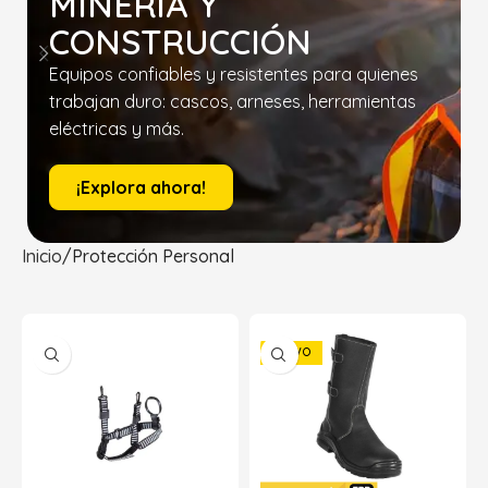
MINERÍA Y
CONSTRUCCIÓN
Equipos confiables y resistentes para quienes
trabajan duro: cascos, arneses, herramientas
eléctricas y más.
¡Explora ahora!
Inicio
Protección Personal
NUEVO