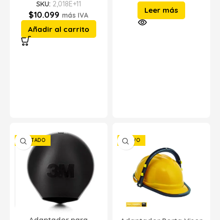
SKU:
2,018E+11
Leer más
$
10.099
más IVA
Añadir al carrito
AGOTADO
NUEVO
Adaptador para