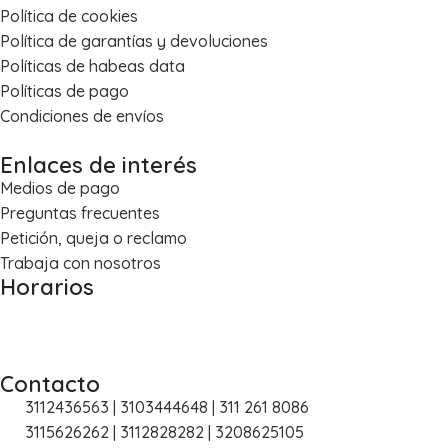
n
Política de cookies
Política de garantías y devoluciones
Políticas de habeas data
Políticas de pago
Condiciones de envíos
Enlaces de interés
Medios de pago
Preguntas frecuentes
Petición, queja o reclamo
Trabaja con nosotros
Horarios
Lun – Vie: 8:00 a.m. – 5:30 p.m.
Sáb: 8:30 a.m. – 1:00 p.m.
Contacto
3112436563 | 3103444648 | 311 261 8086
3115626262 | 3112828282 | 3208625105