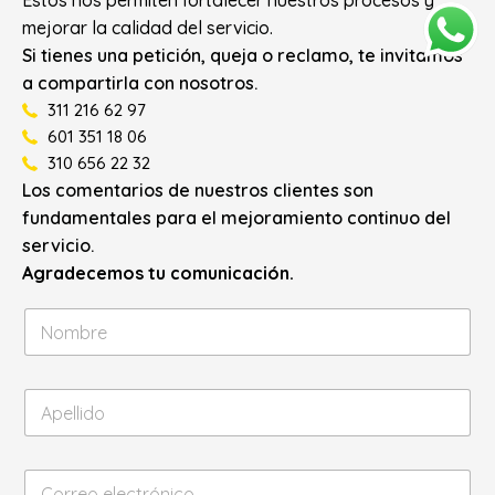
Estos nos permiten fortalecer nuestros procesos y
mejorar la calidad del servicio.
Si tienes una petición, queja o reclamo, te invitamos
a compartirla con nosotros.
311 216 62 97
601 351 18 06
310 656 22 32
Los comentarios de nuestros clientes son
fundamentales para el mejoramiento continuo del
servicio.
Agradecemos tu comunicación.
N
o
m
b
A
r
p
e
e
*
l
C
l