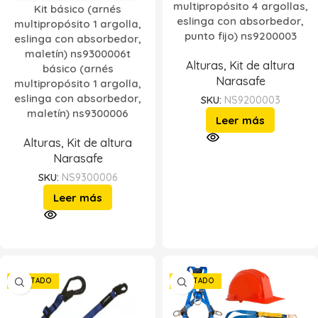
multipropósito 4 argollas,
Kit básico (arnés
eslinga con absorbedor,
multipropósito 1 argolla,
punto fijo) ns9200003
eslinga con absorbedor,
maletín) ns9300006t
Alturas
,
Kit de altura
básico (arnés
Narasafe
multipropósito 1 argolla,
eslinga con absorbedor,
SKU:
NS9200003
maletín) ns9300006
Leer más
Alturas
,
Kit de altura
Narasafe
SKU:
NS9300006
Leer más
AGOTADO
AGOTADO