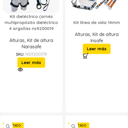
Kit dieléctrico (arnés
Kit línea de vida 14mm
multipropósito dieléctrico
4 argollas ns9200019
Alturas
,
Kit de altura
Alturas
,
Kit de altura
Insafe
Narasafe
Leer más
SKU:
NS9200019
Leer más
AGOTADO
AGOTADO