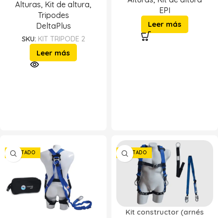
Alturas
,
Kit de altura
,
EPI
Tripodes
Leer más
DeltaPlus
SKU:
KIT TRIPODE 2
Leer más
AGOTADO
AGOTADO
Kit constructor (arnés