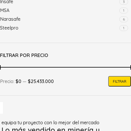
Insafe
3
MSA
1
Narasafe
6
Steelpro
1
Zubiola
2
FILTRAR POR PRECIO
Precio:
$0
—
$25.433.000
FILTRAR
equipa tu proyecto con lo mejor del mercado
Lo más vendido en minería y