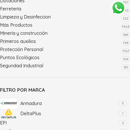
Dotaciones
157
Ferretería
710
Limpieza y Desinfeccion
122
Más Productos
1963
Minería y construcción
188
Primeros auxilios
198
Protección Personal
1767
Puntos Ecológicos
104
Seguridad Industrial
181
FILTRO POR MARCA
Armadura
5
DeltaPlus
1
EPI
3