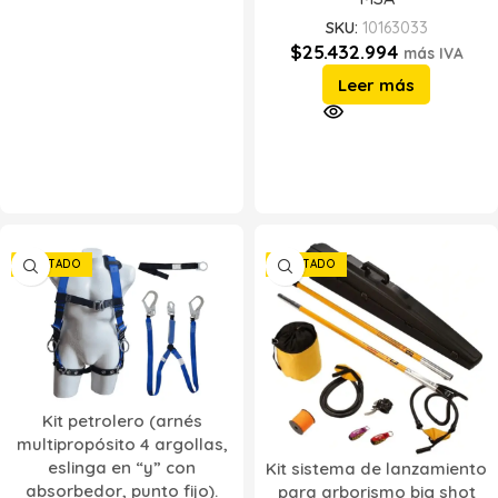
SKU:
10163033
$
25.432.994
más IVA
Leer más
AGOTADO
AGOTADO
Kit petrolero (arnés
multipropósito 4 argollas,
eslinga en “y” con
Kit sistema de lanzamiento
absorbedor, punto fijo).
para arborismo big shot