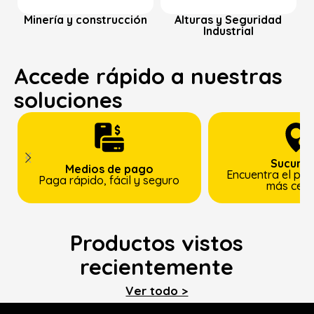
Minería y construcción
Alturas y Seguridad
Industrial
Accede rápido a nuestras
soluciones
Sucursa
Medios de pago
Encuentra el pun
Paga rápido, fácil y seguro
más cer
Productos vistos
recientemente
Ver todo >