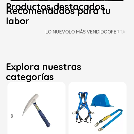
Productos destacados
Recomendados para tu
Potencia para minería y
labor
construcción
LO NUEVO
LO MÁS VENDIDO
OFERTAS
EQUÍPATE AQUÍ
Explora nuestras
categorías