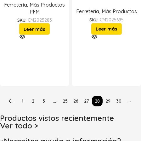
Ferretería
,
Más Productos
Ferretería
,
Más Productos
PFM
SKU:
CM2025695
SKU:
CM2025283
Leer más
Leer más
←
1
2
3
…
25
26
27
28
29
30
→
Productos vistos recientemente
Ver todo >