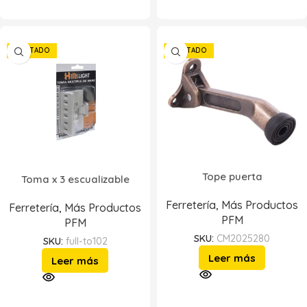
AGOTADO
AGOTADO
Tope puerta
Toma x 3 escualizable
Ferretería
,
Más Productos
Ferretería
,
Más Productos
PFM
PFM
SKU:
CM2025280
SKU:
full-to102
Leer más
Leer más