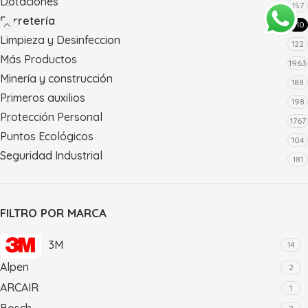
Dotaciones
157
Ferretería
710
Limpieza y Desinfeccion
122
Más Productos
1963
Minería y construcción
188
Primeros auxilios
198
Protección Personal
1767
Puntos Ecológicos
104
Seguridad Industrial
181
FILTRO POR MARCA
3M
14
Alpen
2
ARCAIR
1