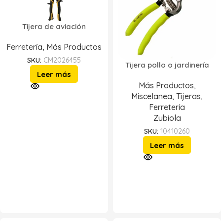
Tijera de aviación
Ferretería
,
Más Productos
SKU:
CM2026455
Tijera pollo o jardinería
Leer más
Más Productos
,
Miscelanea
,
Tijeras
,
Ferretería
Zubiola
SKU:
10410260
Leer más