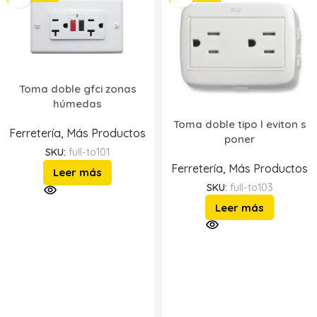
Toma doble gfci zonas
húmedas
Toma doble tipo l eviton s
Ferretería
,
Más Productos
poner
SKU:
full-to101
Ferretería
,
Más Productos
Leer más
SKU:
full-to103
Leer más