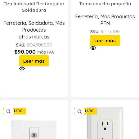
Tiza Industrial Rectangular
Toma caucho pequeña
Soldadura
Ferretería
,
Más Productos
Ferretería
,
Soldadura
,
Más
PFM
Productos
SKU:
full-to100
otras marcas
Leer más
SKU:
SOA300009
$
90.000
más IVA
Leer más
AGOTADO
AGOTADO