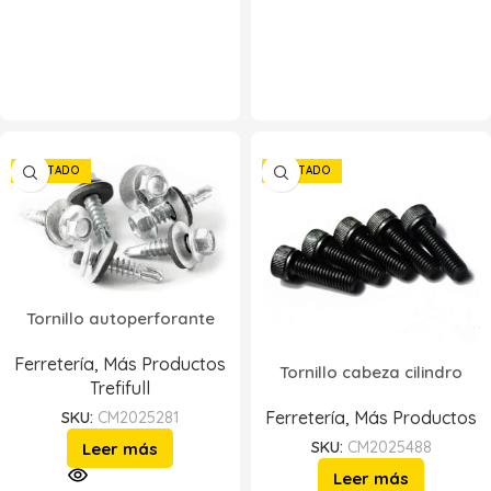
AGOTADO
AGOTADO
Tornillo autoperforante
Ferretería
,
Más Productos
Tornillo cabeza cilindro
Trefifull
Ferretería
,
Más Productos
SKU:
CM2025281
SKU:
CM2025488
Leer más
Leer más