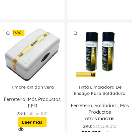
AGOTADO
Timbre din don vera
Tinta Limpiadora De
Ensayo Para Soldadura
Ferretería
,
Más Productos
Ferretería
,
Soldadura
,
Más
PFM
Productos
SKU:
full-tim100
otras marcas
Leer más
SKU:
SOA300010