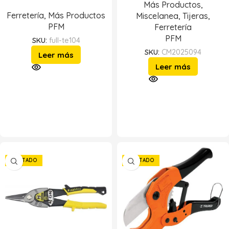
Más Productos
,
Ferretería
,
Más Productos
Miscelanea
,
Tijeras
,
PFM
Ferretería
PFM
SKU:
full-te104
SKU:
CM2025094
Leer más
Leer más
AGOTADO
AGOTADO