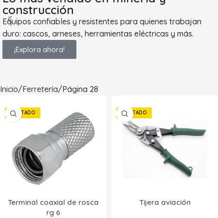
Steelpro
5
construcción
Trefifull
Equipos confiables y resistentes para quienes trabajan
67
duro: cascos, arneses, herramientas eléctricas y más.
Truper
14
Zubiola
¡Explora ahora!
3
Inicio
Ferretería
Página 28
AGOTADO
AGOTADO
Terminal coaxial de rosca
Tijera aviación
rg 6