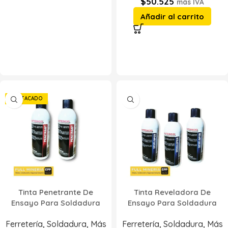
$
50.525
más IVA
Añadir al carrito
DESTACADO
Tinta Penetrante De
Tinta Reveladora De
Ensayo Para Soldadura
Ensayo Para Soldadura
Ferretería
,
Soldadura
,
Más
Ferretería
,
Soldadura
,
Más