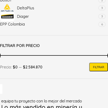
Bosch
2
DeltaPlus
3
Diager
3
EPP Colombia
6
EPP Colombia>Exinepp
28
FM
19
FILTRAR POR PRECIO
Golden
2
MSA
2
Narasafe
1
Precio:
$0
—
$2.584.870
otras marcas
FILTRAR
36
PFM
279
Plastemfull
20
Pretul
14
Producto nacional
2
equipa tu proyecto con lo mejor del mercado
Stanley
1
Lo más vendido en minería y