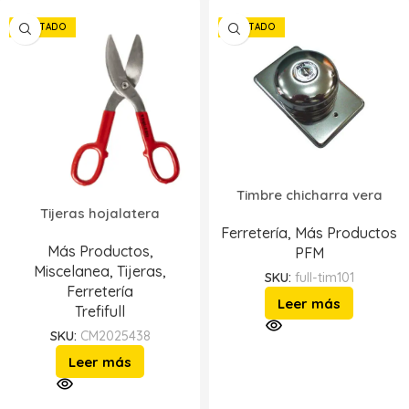
AGOTADO
AGOTADO
Timbre chicharra vera
Tijeras hojalatera
Ferretería
,
Más Productos
Más Productos
,
PFM
Miscelanea
,
Tijeras
,
SKU:
full-tim101
Ferretería
Leer más
Trefifull
SKU:
CM2025438
Leer más