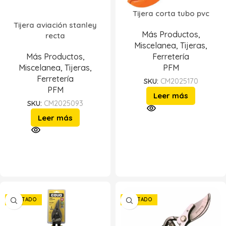
Tijera corta tubo pvc
Tijera aviación stanley
Más Productos
,
recta
Miscelanea
,
Tijeras
,
Más Productos
,
Ferretería
Miscelanea
,
Tijeras
,
PFM
Ferretería
SKU:
CM2025170
PFM
Leer más
SKU:
CM2025093
Leer más
AGOTADO
AGOTADO