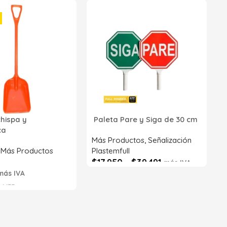
2
p
P
R
chispa y
Paleta Pare y Siga de 30 cm
Z
ica
S
Más Productos
,
Señalización
,
Más Productos
Plastemfull
$
17.950
-
$
39.491
más IVA
más IVA
Seleccionar opciones
6633
s