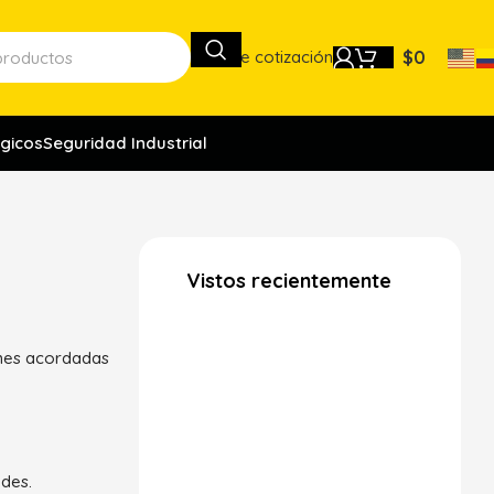
Lista de cotización
$
0
gicos
Seguridad Industrial
Vistos recientemente
ones acordadas
des.