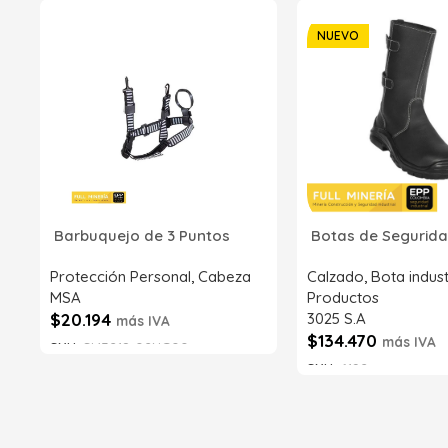
NUEVO
Barbuquejo de 3 Puntos
Botas de Segurida
Protección Personal
,
Cabeza
Calzado
,
Bota indust
MSA
Productos
$
20.194
3025 S.A
más IVA
$
134.470
más IVA
SKU:
SI43218-02NG00
SKU:
6192
Añadir al carrito
Añadir al carrito