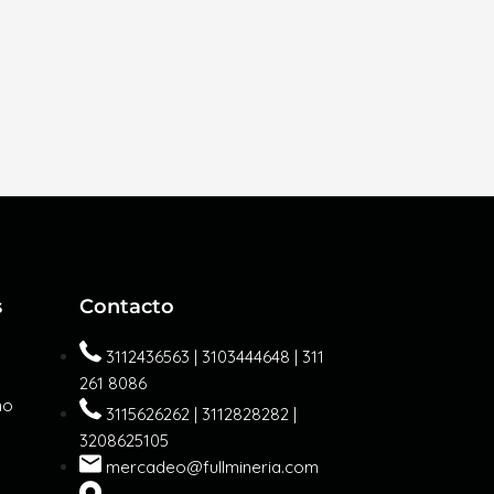
s
Contacto
3112436563 | 3103444648 | 311
261 8086
mo
3115626262 | 3112828282 |
3208625105
mercadeo@fullmineria.com