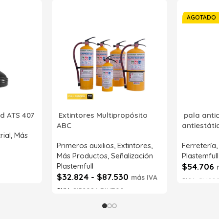
AGOTADO
d ATS 407
Extintores Multipropósito
pala anti
ABC
antiestát
rial
,
Más
Primeros auxilios
,
Extintores
,
Ferretería
Más Productos
,
Señalización
Plastemfull
Plastemfull
$
54.706
$
32.824
-
$
87.530
más IVA
SKU:
CM202
SKU:
SI52086-71NT00
Leer má
Seleccionar opciones