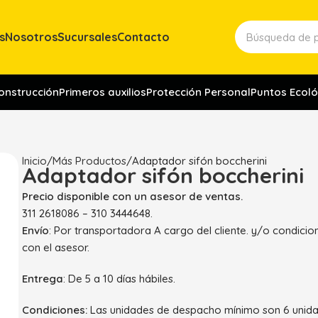
s
Nosotros
Sucursales
Contacto
construcción
Primeros auxilios
Protección Personal
Puntos Ecoló
Inicio
Más Productos
Adaptador sifón boccherini
Adaptador sifón boccherini
Precio disponible con un asesor de ventas.
311 2618086 – 310 3444648.
Envío
: Por transportadora A cargo del cliente. y/o condici
con el asesor.
Entrega
: De 5 a 10 días hábiles.
Condiciones:
Las unidades de despacho mínimo son 6 unida