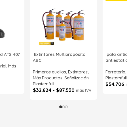
d ATS 407
Extintores Multipropósito
pala anti
ABC
antiestát
rial
,
Más
Primeros auxilios
,
Extintores
,
Ferretería
Más Productos
,
Señalización
Plastemfull
Plastemfull
$
54.706
$
32.824
-
$
87.530
más IVA
SKU:
CM202
SKU:
SI52086-71NT00
Leer má
Seleccionar opciones