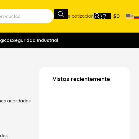
Lista de cotización
$
0
gicos
Seguridad Industrial
Vistos recientemente
ones acordadas
des.