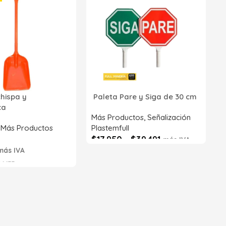
2
p
P
R
chispa y
Paleta Pare y Siga de 30 cm
Z
ica
S
Más Productos
,
Señalización
,
Más Productos
Plastemfull
$
17.950
-
$
39.491
más IVA
más IVA
Seleccionar opciones
6633
s