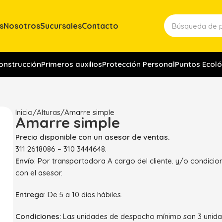
s
Nosotros
Sucursales
Contacto
construcción
Primeros auxilios
Protección Personal
Puntos Ecoló
Inicio
Alturas
Amarre simple
Amarre simple
Precio disponible con un asesor de ventas.
311 2618086 – 310 3444648.
Envío
: Por transportadora A cargo del cliente. y/o condici
con el asesor.
Entrega
: De 5 a 10 días hábiles.
Condiciones:
Las unidades de despacho mínimo son 3 unida