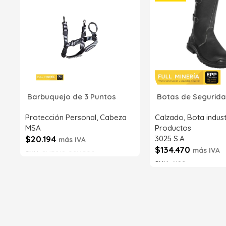
Barbuquejo de 3 Puntos
Botas de Segurida
Protección Personal
,
Cabeza
Calzado
,
Bota indust
MSA
Productos
$
20.194
3025 S.A
más IVA
$
134.470
más IVA
SKU:
SI43218-02NG00
SKU:
6192
Añadir al carrito
Añadir al carrito