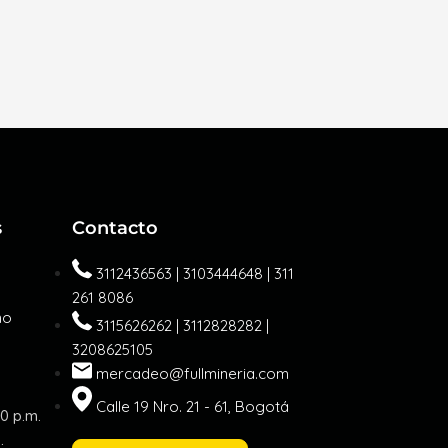
s
Contacto
3112436563 | 3103444648 | 311
261 8086
mo
3115626262 | 3112828282 |
3208625105
mercadeo@fullmineria.com
Calle 19 Nro. 21 - 61, Bogotá
30 p.m.
.