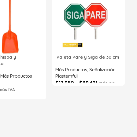
2
p
P
R
chispa y
Paleta Pare y Siga de 30 cm
Z
ica
S
Más Productos
,
Señalización
,
Más Productos
Plastemfull
$
17.950
-
$
39.491
más IVA
más IVA
Seleccionar opciones
6633
s