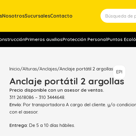
s
Nosotros
Sucursales
Contacto
construcción
Primeros auxilios
Protección Personal
Puntos Ecoló
Inicio
Alturas
Anclajes
Anclaje portátil 2 argollas
EPI
Anclaje portátil 2 argollas
Precio disponible con un asesor de ventas.
311 2618086 – 310 3444648.
Envío
: Por transportadora A cargo del cliente. y/o condici
con el asesor.
Entrega
: De 5 a 10 días hábiles.