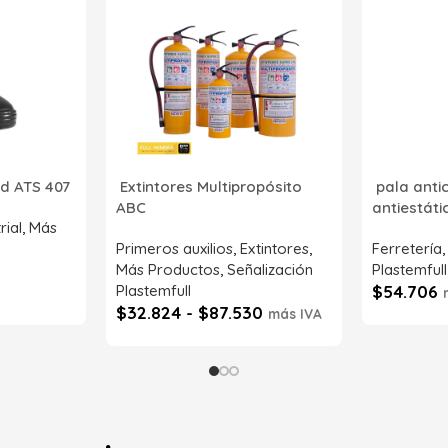
d ATS 407
Extintores Multipropósito
pala anti
ABC
antiestát
rial
,
Más
Primeros auxilios
,
Extintores
,
Ferretería
Más Productos
,
Señalización
Plastemfull
Plastemfull
$
54.706
$
32.824
-
$
87.530
más IVA
SKU:
CM202
SKU:
SI52086-71NT00
Leer má
Seleccionar opciones