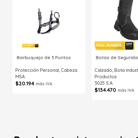
Barbuquejo de 3 Puntos
Botas de Segurida
Protección Personal
,
Cabeza
Calzado
,
Bota indust
MSA
Productos
$
20.194
3025 S.A
más IVA
$
134.470
más IVA
SKU:
SI43218-02NG00
SKU:
6192
Añadir al carrito
Añadir al carrito