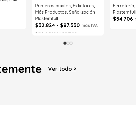
Primeros auxilios
,
Extintores
,
Ferretería
Más Productos
,
Señalización
Plastemfull
Plastemfull
$
54.706
$
32.824
-
$
87.530
más IVA
SKU:
CM202
SKU:
SI52086-71NT00
Leer má
Seleccionar opciones
ntemente
Ver todo >