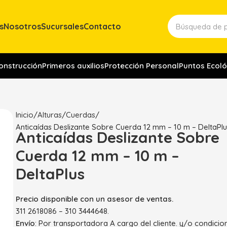
s
Nosotros
Sucursales
Contacto
construcción
Primeros auxilios
Protección Personal
Puntos Ecoló
Inicio
Alturas
Cuerdas
Anticaídas Deslizante Sobre Cuerda 12 mm – 10 m – DeltaPl
Anticaídas Deslizante Sobre
Cuerda 12 mm – 10 m –
DeltaPlus
Precio disponible con un asesor de ventas.
311 2618086 – 310 3444648.
Envío
: Por transportadora A cargo del cliente. y/o condici