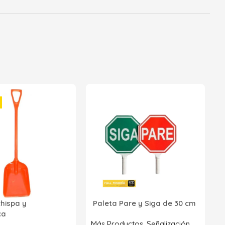
2
p
P
R
chispa y
Paleta Pare y Siga de 30 cm
Z
ica
S
Más Productos
,
Señalización