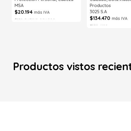
MSA
Productos
$
20.194
3025 S.A
más IVA
$
134.470
más IVA
SKU:
SI43218-02NG00
SKU:
6192
Añadir al carrito
Añadir al carrito
Productos vistos recie