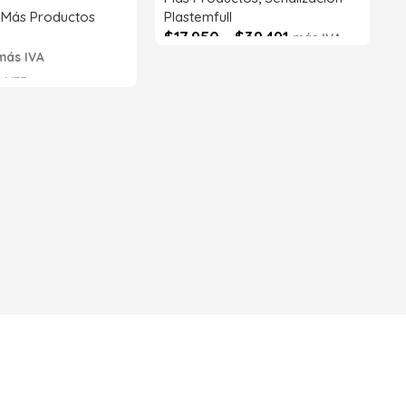
,
Más Productos
Plastemfull
$
17.950
-
$
39.491
más IVA
más IVA
Seleccionar opciones
6633
s