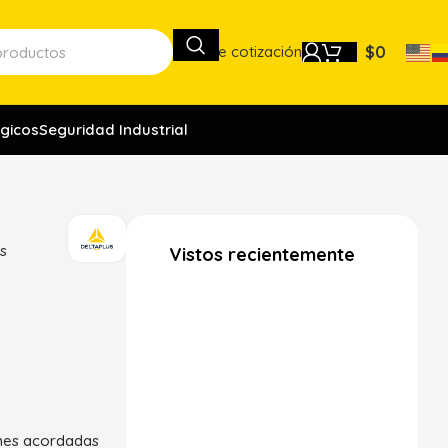
Lista de cotización
$
0
gicos
Seguridad Industrial
us
Vistos recientemente
ones acordadas