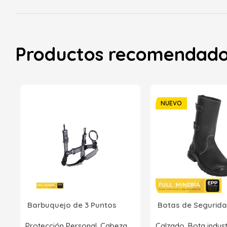
Productos recomendad
NUEVO
Barbuquejo de 3 Puntos
Botas de Segurida
Protección Personal
,
Cabeza
Calzado
,
Bota indust