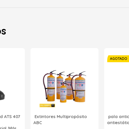
os
AGOTADO
d ATS 407
Extintores Multipropósito
pala anti
ABC
antiestát
rial
,
Más