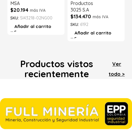
MSA
Productos
$
20.194
3025 S.A
más IVA
$
134.470
más IVA
SKU:
SI43218-02NG00
SKU:
6192
Añadir al carrito
Añadir al carrito
Productos vistos
Ver
recientemente
todo >