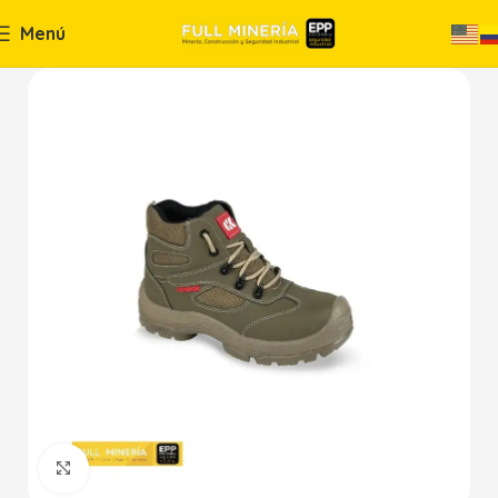
Menú
Haga Click para agrandar