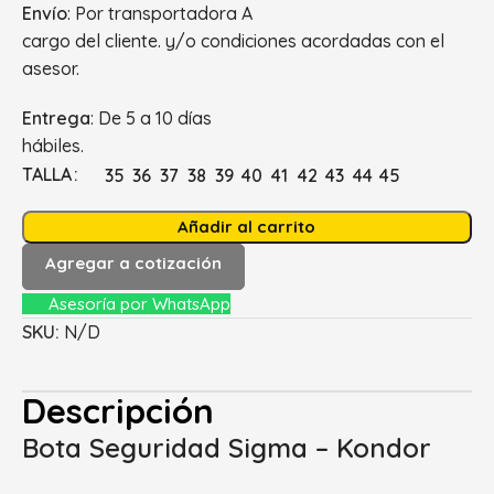
Envío
: Por transportadora A
cargo del cliente. y/o condiciones acordadas con el
asesor.
Entrega
: De 5 a 10 días
hábiles.
TALLA
35
36
37
38
39
40
41
42
43
44
45
Añadir al carrito
Agregar a cotización
Asesoría por WhatsApp
SKU:
N/D
Descripción
Bota Seguridad Sigma – Kondor