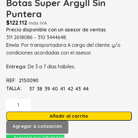
Botas Super Argyll Sin
Puntera
$
122.112
más IVA
Precio disponible con un asesor de ventas.
311 2618086 – 310 3444648.
Envío
: Por transportadora A cargo del cliente. y/o
condiciones acordadas con el asesor.
Entrega
: De 3 a 7 días hábiles.
REF: 2150090
TALLA
37
38
39
40
41
42
43
44
Añadir al carrito
Agregar a cotización
Asesoría por WhatsApp