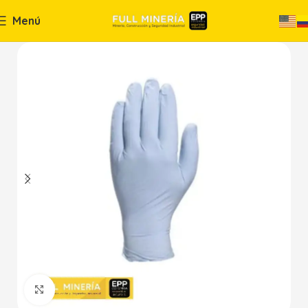
Menú
Haga Click para agrandar