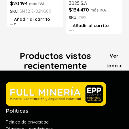
$
20.194
3025 S.A
más IVA
$
134.470
más IVA
SKU:
SI43218-02NG00
SKU:
6192
Añadir al carrito
Añadir al carrito
Productos vistos
Ver
recientemente
todo >
Políticas
Política de privacidad
Términos y condiciones