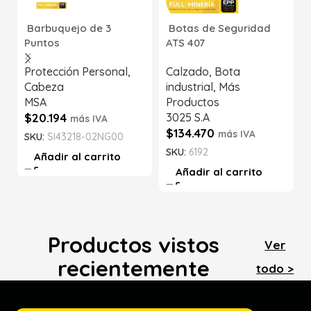
Barbuquejo de 3
Botas de Seguridad
Puntos
ATS 407
Protección Personal
,
Calzado
,
Bota
Cabeza
industrial
,
Más
MSA
Productos
$
20.194
3025 S.A
más IVA
$
134.470
más IVA
SKU:
SI43218-02NG00
SKU:
6192
Añadir al carrito
Añadir al carrito
Productos vistos
Ver
recientemente
todo >