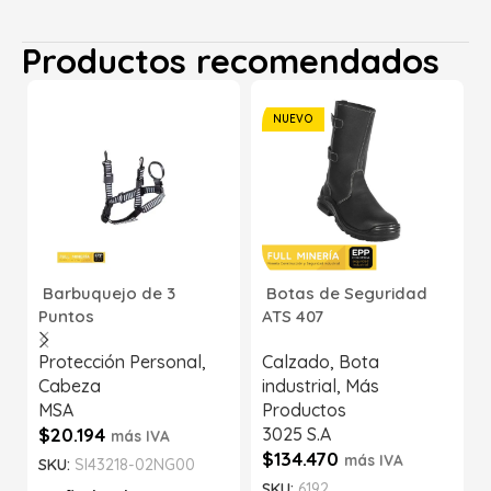
Productos recomendados
NUEVO
Barbuquejo de 3
Botas de Seguridad
Puntos
ATS 407
Protección Personal
,
Calzado
,
Bota
Cabeza
industrial
,
Más
MSA
Productos
$
20.194
3025 S.A
más IVA
$
134.470
más IVA
SKU:
SI43218-02NG00
SKU:
6192