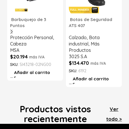
Barbuquejo de 3
Botas de Seguridad
Puntos
ATS 407
Protección Personal
,
Calzado
,
Bota
Cabeza
industrial
,
Más
MSA
Productos
$
20.194
3025 S.A
más IVA
$
134.470
más IVA
SKU:
SI43218-02NG00
SKU:
6192
Añadir al carrito
Añadir al carrito
Productos vistos
Ver
recientemente
todo >