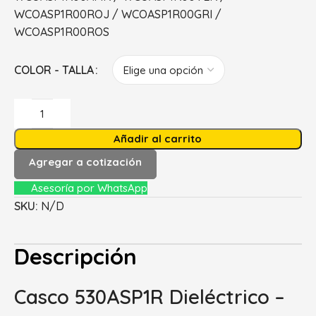
WCOASP1R00ROJ / WCOASP1R00GRI /
WCOASP1R00ROS
COLOR - TALLA
Añadir al carrito
Agregar a cotización
Asesoría por WhatsApp
SKU:
N/D
Descripción
Casco 530ASP1R Dieléctrico –