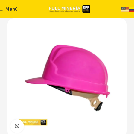
Menú
Haga Click para agrandar