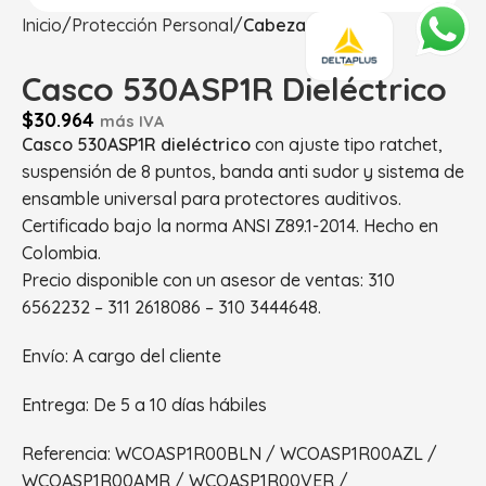
Inicio
Protección Personal
Cabeza
Casco 530ASP1R Dieléctrico
$
30.964
más IVA
Casco 530ASP1R dieléctrico
con ajuste tipo ratchet,
suspensión de 8 puntos, banda anti sudor y sistema de
ensamble universal para protectores auditivos.
Certificado bajo la norma ANSI Z89.1-2014. Hecho en
Colombia.
Precio disponible con un asesor de ventas: 310
6562232 – 311 2618086 – 310 3444648.
Envío: A cargo del cliente
Entrega: De 5 a 10 días hábiles
Referencia: WCOASP1R00BLN / WCOASP1R00AZL /
WCOASP1R00AMR / WCOASP1R00VER /