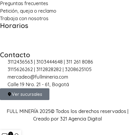
Preguntas frecuentes
Petición, queja o reclamo
Trabaja con nosotros
Horarios
Lun – Vie: 8:00 a.m. – 5:30 p.m.
Sáb: 8:30 a.m. – 1:00 p.m.
Contacto
3112436563 | 3103444648 | 311 261 8086
3115626262 | 3112828282 | 3208625105
mercadeo@fullmineria.com
Calle 19 Nro. 21 - 61, Bogotá
Ver sucursales
FULL MINERÍA 2025© Todos los derechos reservados |
Creado por 321 Agencia Digital
0