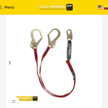
Menú
Haga Click para agrandar