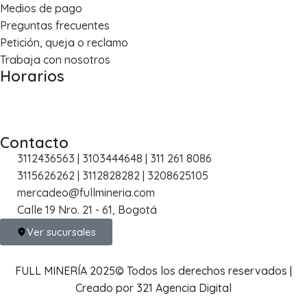
Medios de pago
Preguntas frecuentes
Petición, queja o reclamo
Trabaja con nosotros
Horarios
Lun – Vie: 8:00 a.m. – 5:30 p.m.
Sáb: 8:30 a.m. – 1:00 p.m.
Contacto
3112436563 | 3103444648 | 311 261 8086
3115626262 | 3112828282 | 3208625105
mercadeo@fullmineria.com
Calle 19 Nro. 21 - 61, Bogotá
Ver sucursales
FULL MINERÍA 2025© Todos los derechos reservados |
Creado por 321 Agencia Digital