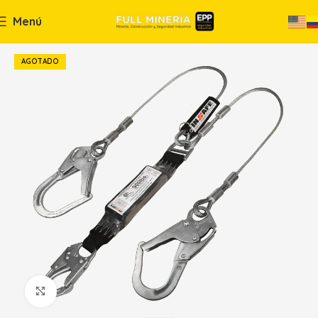
Menú
AGOTADO
Haga Click para agrandar