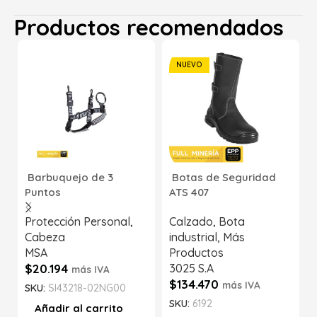
Productos recomendados
NUEVO
Barbuquejo de 3
Botas de Seguridad
Puntos
ATS 407
Protección Personal
,
Calzado
,
Bota
Cabeza
industrial
,
Más
MSA
Productos
$
20.194
3025 S.A
más IVA
$
134.470
más IVA
SKU:
SI43218-02NG00
SKU:
6192
Añadir al carrito