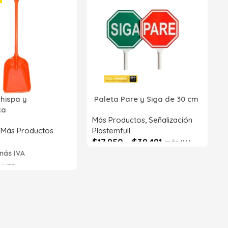
2
p
P
R
chispa y
Paleta Pare y Siga de 30 cm
Z
ica
S
Más Productos
,
Señalización
,
Más Productos
Plastemfull
$
17.950
-
$
39.491
más IVA
más IVA
Seleccionar opciones
6633
s