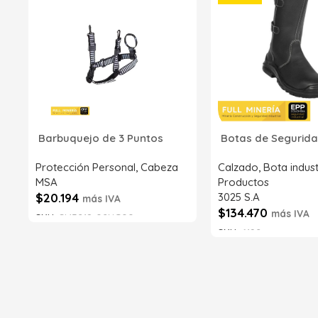
Barbuquejo de 3 Puntos
Botas de Segurida
Protección Personal
,
Cabeza
Calzado
,
Bota indust
MSA
Productos
$
20.194
3025 S.A
más IVA
$
134.470
más IVA
SKU:
SI43218-02NG00
SKU:
6192
Añadir al carrito
Añadir al carrito