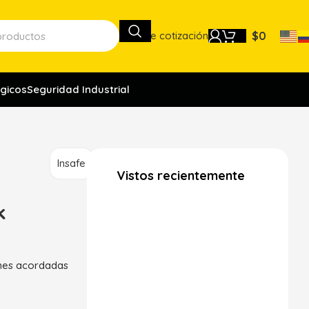
Lista de cotización
$
0
gicos
Seguridad Industrial
Insafe
Vistos recientemente
k
ones acordadas