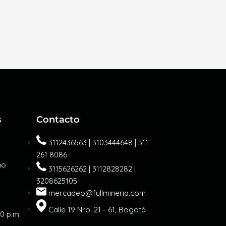
s
Contacto
3112436563 | 3103444648 | 311
261 8086
mo
3115626262 | 3112828282 |
3208625105
mercadeo@fullmineria.com
Calle 19 Nro. 21 - 61, Bogotá
30 p.m.