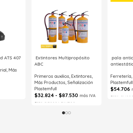
d ATS 407
Extintores Multipropósito
pala anti
ABC
antiestát
rial
,
Más
Primeros auxilios
,
Extintores
,
Ferretería
Más Productos
,
Señalización
Plastemfull
Plastemfull
$
54.706
$
32.824
-
$
87.530
más IVA
SKU:
CM202
SKU:
SI52086-71NT00
Leer má
Seleccionar opciones