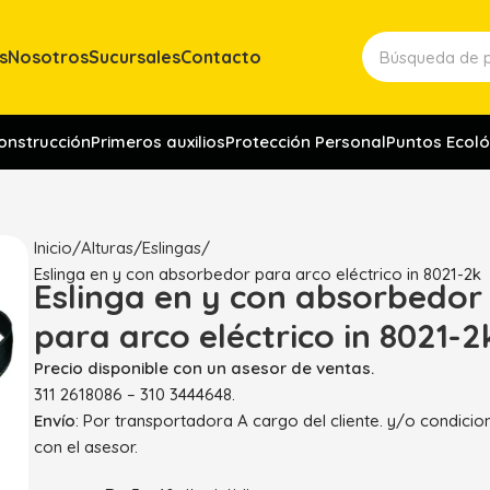
s
Nosotros
Sucursales
Contacto
construcción
Primeros auxilios
Protección Personal
Puntos Ecoló
Inicio
Alturas
Eslingas
Eslinga en y con absorbedor para arco eléctrico in 8021-2k
Eslinga en y con absorbedor
para arco eléctrico in 8021-2
Precio disponible con un asesor de ventas.
311 2618086 – 310 3444648.
Envío
: Por transportadora A cargo del cliente. y/o condici
con el asesor.