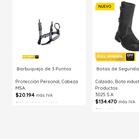
NUEVO
Barbuquejo de 3 Puntos
Botas de Segurida
Protección Personal
,
Cabeza
Calzado
,
Bota indust
MSA
Productos
$
20.194
3025 S.A
más IVA
$
134.470
más IVA
SKU:
SI43218-02NG00
SKU:
6192
Añadir al carrito
Añadir al carrito