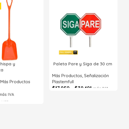
2
p
P
R
chispa y
Paleta Pare y Siga de 30 cm
Z
ica
S
Más Productos
,
Señalización
,
Más Productos
Plastemfull
$
17.950
-
$
39.491
más IVA
más IVA
Seleccionar opciones
6633
s