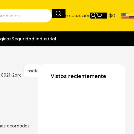
Lista de cotización
$
0
gicos
Seguridad Industrial
Insafe
n 8021-2arc
Vistos recientemente
ones acordadas