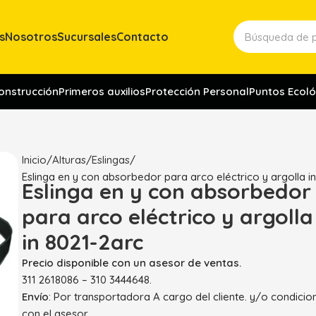
s
Nosotros
Sucursales
Contacto
construcción
Primeros auxilios
Protección Personal
Puntos Ecoló
Inicio
Alturas
Eslingas
Eslinga en y con absorbedor para arco eléctrico y argolla i
Eslinga en y con absorbedor
para arco eléctrico y argolla
in 8021-2arc
Precio disponible con un asesor de ventas.
311 2618086 – 310 3444648.
Envío
: Por transportadora A cargo del cliente. y/o condici
con el asesor.