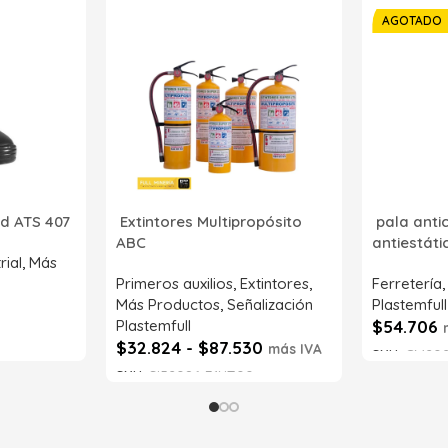
AGOTADO
d ATS 407
Extintores Multipropósito
pala anti
ABC
antiestát
rial
,
Más
Primeros auxilios
,
Extintores
,
Ferretería
Más Productos
,
Señalización
Plastemfull
Plastemfull
$
54.706
$
32.824
-
$
87.530
más IVA
SKU:
CM202
SKU:
SI52086-71NT00
Leer má
Seleccionar opciones