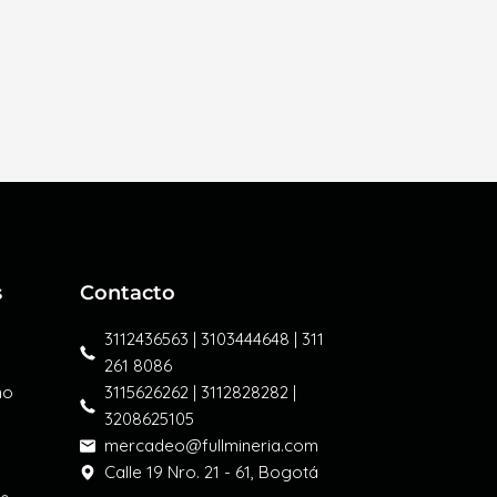
s
Contacto
3112436563 | 3103444648 | 311
261 8086
mo
3115626262 | 3112828282 |
3208625105
mercadeo@fullmineria.com
Calle 19 Nro. 21 - 61, Bogotá