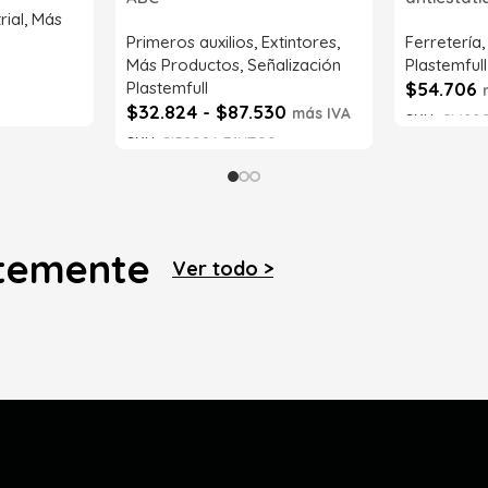
rial
,
Más
Primeros auxilios
,
Extintores
,
Ferretería
Más Productos
,
Señalización
Plastemfull
Plastemfull
$
54.706
$
32.824
-
$
87.530
más IVA
SKU:
CM202
SKU:
SI52086-71NT00
Leer má
Seleccionar opciones
ntemente
Ver todo >