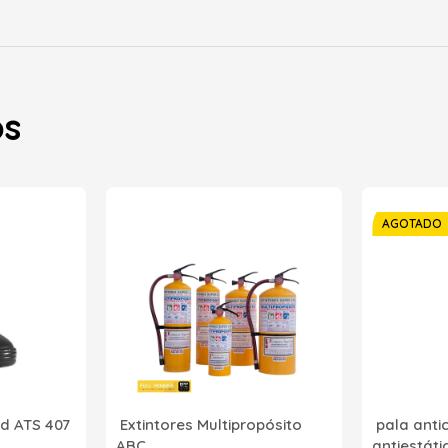
os
AGOTADO
d ATS 407
Extintores Multipropósito
pala anti
ABC
antiestát