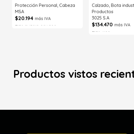
Protección Personal
,
Cabeza
Calzado
,
Bota indust
MSA
Productos
$
20.194
3025 S.A
más IVA
$
134.470
más IVA
SKU:
SI43218-02NG00
SKU:
6192
Añadir al carrito
Añadir al carrito
Productos vistos recie