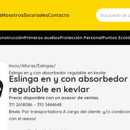
s
Nosotros
Sucursales
Contacto
construcción
Primeros auxilios
Protección Personal
Puntos Ecoló
Inicio
Alturas
Eslingas
Eslinga en y con absorbedor regulable en kevlar
Eslinga en y con absorbedor
regulable en kevlar
Precio disponible con un asesor de ventas.
311 2618086 – 310 3444648.
Envío
: Por transportadora A cargo del cliente. y/o condici
con el asesor.