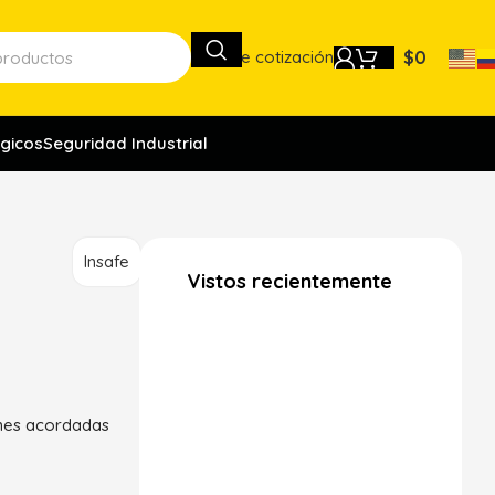
Lista de cotización
$
0
gicos
Seguridad Industrial
Insafe
Vistos recientemente
ones acordadas