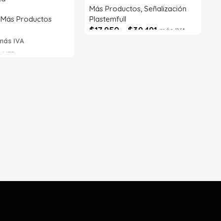
S
Más Productos
,
Señalización
,
Más Productos
Plastemfull
$
17.950
-
$
39.491
más IVA
más IVA
Seleccionar opciones
6633
s