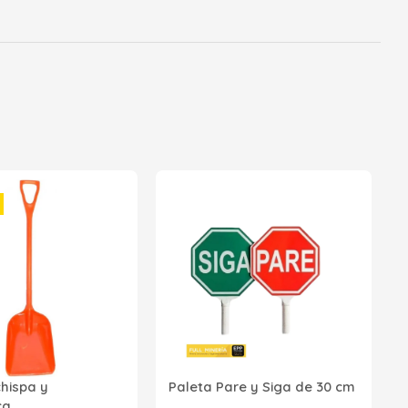
2
p
P
R
chispa y
Paleta Pare y Siga de 30 cm
Z
ica