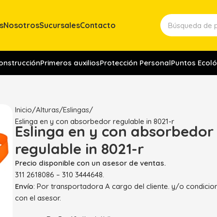
s
Nosotros
Sucursales
Contacto
construcción
Primeros auxilios
Protección Personal
Puntos Ecoló
Inicio
Alturas
Eslingas
Eslinga en y con absorbedor regulable in 8021-r
Eslinga en y con absorbedor
regulable in 8021-r
Precio disponible con un asesor de ventas.
311 2618086 – 310 3444648.
Envío
: Por transportadora A cargo del cliente. y/o condici
con el asesor.