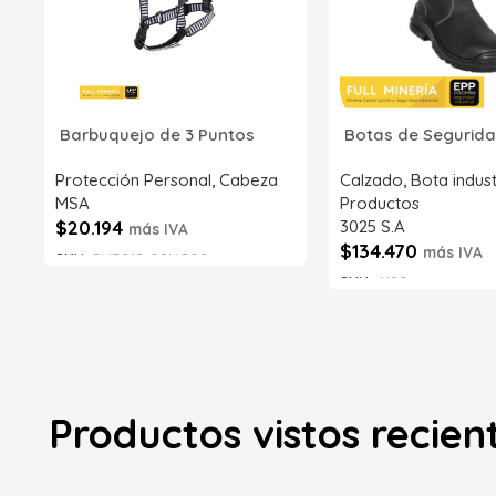
Barbuquejo de 3 Puntos
Botas de Segurida
Protección Personal
,
Cabeza
Calzado
,
Bota indust
MSA
Productos
$
20.194
3025 S.A
más IVA
$
134.470
más IVA
SKU:
SI43218-02NG00
SKU:
6192
Añadir al carrito
Añadir al carrito
Productos vistos recie