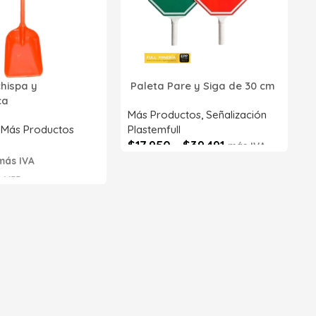
2
p
P
R
chispa y
Paleta Pare y Siga de 30 cm
Z
ica
S
Más Productos
,
Señalización
,
Más Productos
Plastemfull
$
17.950
-
$
39.491
más IVA
más IVA
Seleccionar opciones
6633
s