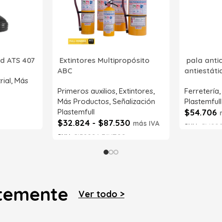
d ATS 407
Extintores Multipropósito
pala anti
ABC
antiestát
rial
,
Más
Primeros auxilios
,
Extintores
,
Ferretería
Más Productos
,
Señalización
Plastemfull
Plastemfull
$
54.706
$
32.824
-
$
87.530
más IVA
SKU:
CM202
SKU:
SI52086-71NT00
Leer má
Seleccionar opciones
ntemente
Ver todo >