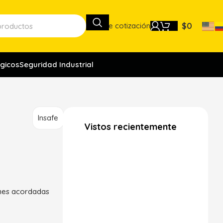
Lista de cotización
$
0
gicos
Seguridad Industrial
Insafe
Vistos recientemente
ones acordadas