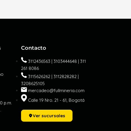
s
Contacto
3112436563 | 3103444648 | 311
261 8086
mo
3115626262 | 3112828282 |
3208625105
mercadeo@fullmineria.com
Calle 19 Nro. 21 - 61, Bogotá
30 p.m.
.
Ver sucursales