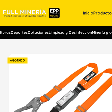
Inicio
Producto
lturas
Deportes
Dotaciones
Limpieza y Desinfeccion
Minería y 
AGOTADO