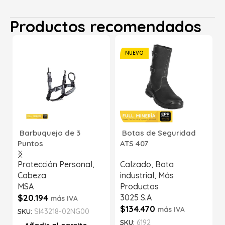
Productos recomendados
NUEVO
Barbuquejo de 3
Botas de Seguridad
Puntos
ATS 407
Protección Personal
,
Calzado
,
Bota
Cabeza
industrial
,
Más
MSA
Productos
$
20.194
3025 S.A
más IVA
$
134.470
más IVA
SKU:
SI43218-02NG00
SKU:
6192