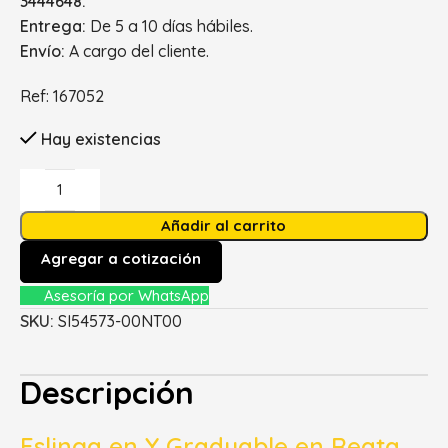
3444648.
Entrega:
De 5 a 10 días hábiles.
Envío:
A cargo del cliente.
Ref: 167052
Hay existencias
Añadir al carrito
Agregar a cotización
Asesoría por WhatsApp
SKU:
SI54573-00NT00
Descripción
Eslinga en Y Graduable en Reata