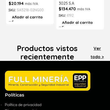
$
20.194
3025 S.A
más IVA
$
134.470
más IVA
SKU:
SI43218-02NG00
SKU:
6192
Añadir al carrito
Añadir al carrito
Productos vistos
Ver
recientemente
todo >
Políticas
Política de privacidad