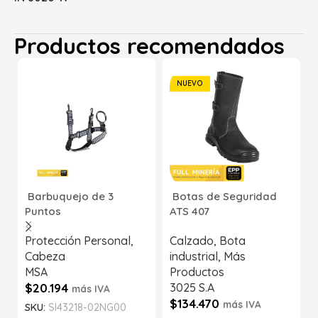
Productos recomendados
NUEVO
Barbuquejo de 3
Botas de Seguridad
Puntos
ATS 407
Protección Personal
,
Calzado
,
Bota
Cabeza
industrial
,
Más
MSA
Productos
$
20.194
3025 S.A
más IVA
$
134.470
más IVA
SKU:
SI43218-02NG00