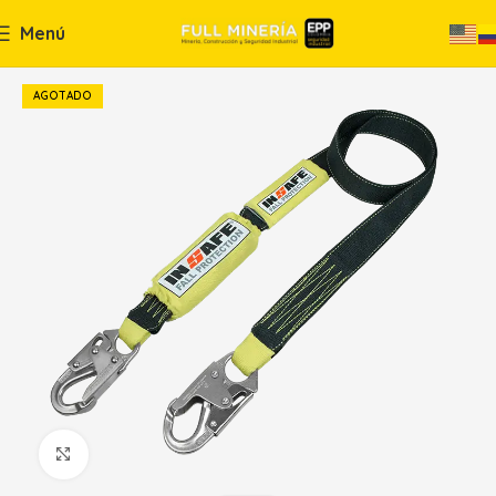
Menú
AGOTADO
Haga Click para agrandar