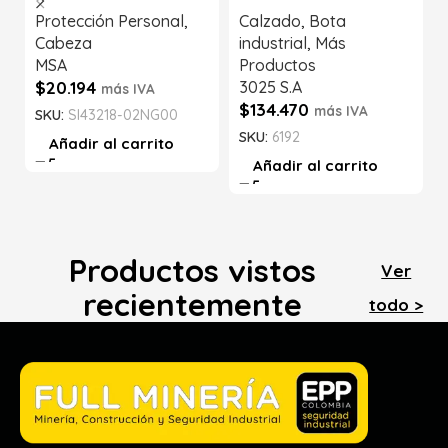
Protección Personal
,
Calzado
,
Bota
Cabeza
industrial
,
Más
MSA
Productos
$
20.194
3025 S.A
más IVA
$
134.470
más IVA
SKU:
SI43218-02NG00
SKU:
6192
Añadir al carrito
Añadir al carrito
Productos vistos
Ver
recientemente
todo >