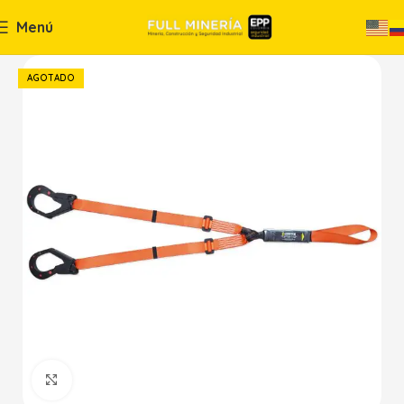
Menú
AGOTADO
Haga Click para agrandar