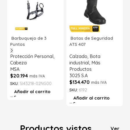
Barbuquejo de 3
Botas de Seguridad
Puntos
ATS 407
Protección Personal
,
Calzado
,
Bota
Cabeza
industrial
,
Más
MSA
Productos
$
20.194
3025 S.A
más IVA
$
134.470
más IVA
SKU:
SI43218-02NG00
SKU:
6192
Añadir al carrito
Añadir al carrito
Productos vistos
Ver