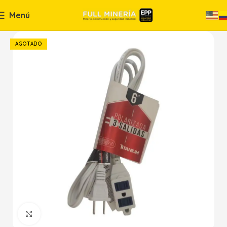
Menú
AGOTADO
Haga Click para agrandar