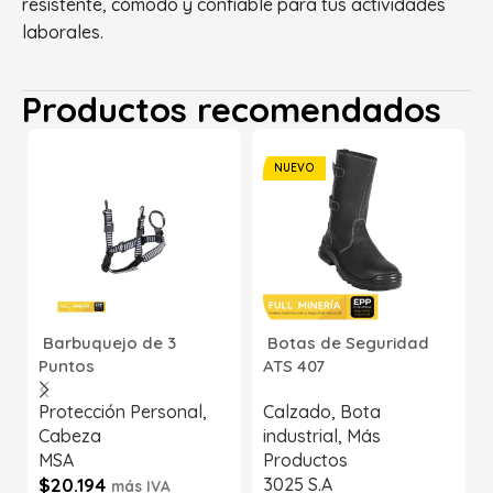
resistente, cómodo y confiable para tus actividades
laborales.
Productos recomendados
NUEVO
Barbuquejo de 3
Botas de Seguridad
Puntos
ATS 407
Protección Personal
,
Calzado
,
Bota
Cabeza
industrial
,
Más
MSA
Productos
$
20.194
3025 S.A
más IVA