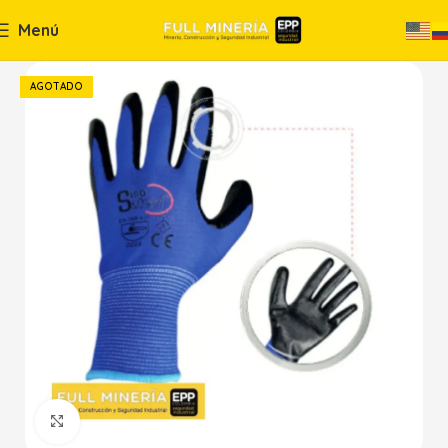
Menú
AGOTADO
Haga Click para agrandar