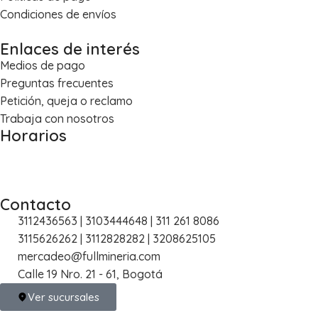
Condiciones de envíos
Enlaces de interés
Medios de pago
Preguntas frecuentes
Petición, queja o reclamo
Trabaja con nosotros
Horarios
Lun – Vie: 8:00 a.m. – 5:30 p.m.
Sáb: 8:30 a.m. – 1:00 p.m.
Contacto
3112436563 | 3103444648 | 311 261 8086
3115626262 | 3112828282 | 3208625105
mercadeo@fullmineria.com
Calle 19 Nro. 21 - 61, Bogotá
Ver sucursales