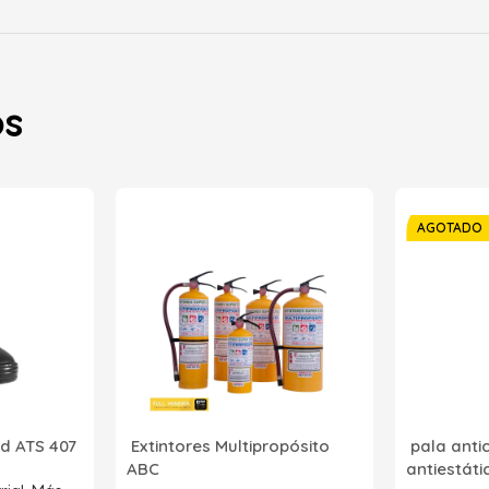
os
AGOTADO
d ATS 407
Extintores Multipropósito
pala anti
ABC
antiestát