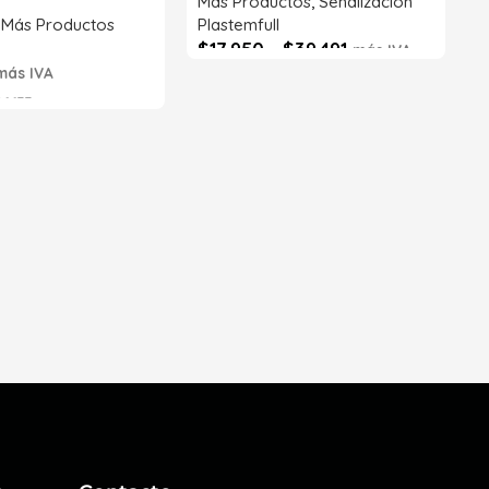
Más Productos
,
Señalización
,
Más Productos
Plastemfull
$
17.950
-
$
39.491
más IVA
más IVA
Seleccionar opciones
6633
s