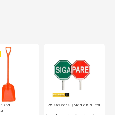
2
p
P
R
chispa y
Paleta Pare y Siga de 30 cm
Z
ica
S