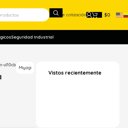
Lista de cotización
$
0
gicos
Seguridad Industrial
m-ul10cb
Miyagi
Vistos recientemente
a