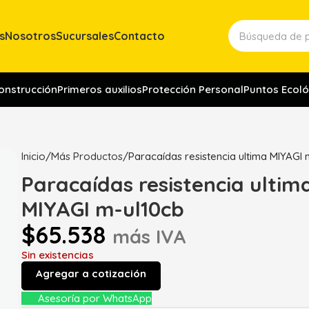
s
Nosotros
Sucursales
Contacto
construcción
Primeros auxilios
Protección Personal
Puntos Ecoló
Inicio
Más Productos
Paracaídas resistencia ultima MIYAGI 
Paracaídas resistencia ultim
MIYAGI m-ul10cb
$
65.538
más IVA
Sin existencias
Agregar a cotización
Asesoría por WhatsApp