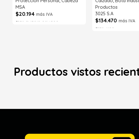
Protección Personal
,
Cabeza
Calzado
,
Bota indust
MSA
Productos
$
20.194
3025 S.A
más IVA
$
134.470
más IVA
SKU:
SI43218-02NG00
SKU:
6192
Añadir al carrito
Añadir al carrito
Productos vistos recie