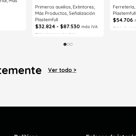
rial
,
Más
Primeros auxilios
,
Extintores
,
Ferretería
Más Productos
,
Señalización
Plastemfull
Plastemfull
$
54.706
$
32.824
-
$
87.530
más IVA
SKU:
CM202
SKU:
SI52086-71NT00
Leer má
Seleccionar opciones
ntemente
Ver todo >