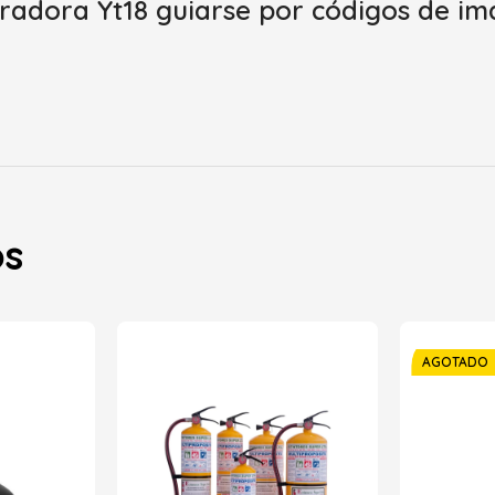
oradora Yt18
guiarse por códigos de im
os
AGOTADO