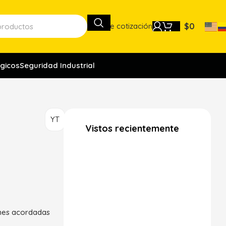
Lista de cotización
$
0
gicos
Seguridad Industrial
YT
Vistos recientemente
ones acordadas