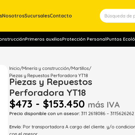
s
Nosotros
Sucursales
Contacto
construcción
Primeros auxilios
Protección Personal
Puntos Ecoló
Inicio
Minería y construcción
Martillos
Piezas y Repuestos Perforadora YT18
Piezas y Repuestos
Perforadora YT18
$
473
-
$
153.450
más IVA
Precio disponible con un asesor:
311 2618086 – 3115626262
Envío
: Por transportadora A cargo del cliente. y/o condici
con el asesor.