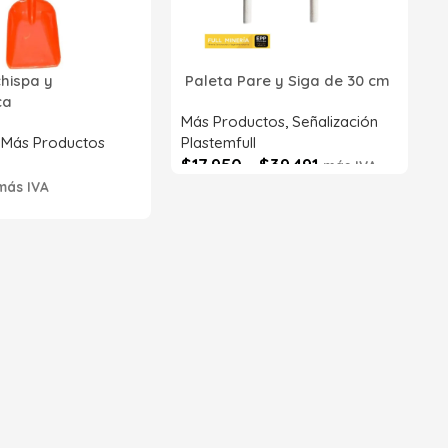
p
P
R
chispa y
Paleta Pare y Siga de 30 cm
Z
ica
S
Más Productos
,
Señalización
,
Más Productos
Plastemfull
$
17.950
-
$
39.491
más IVA
más IVA
Seleccionar opciones
6633
s