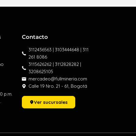
s
Contacto
3112436563 | 3103444648 | 311
261 8086
mo
3115626262 | 3112828282 |
3208625105
mercadeo@fullmineria.com
Calle 19 Nro. 21 - 61, Bogotá
30 p.m.
.
Ver sucursales