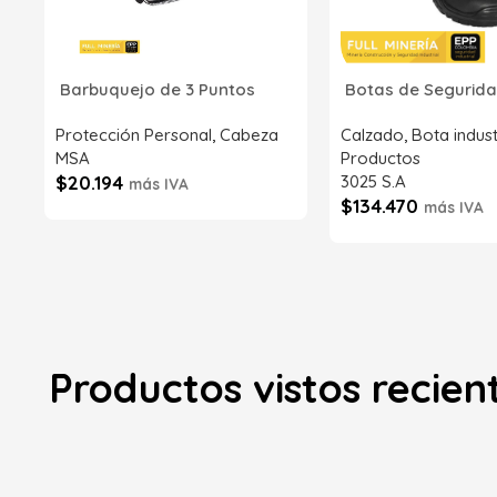
Barbuquejo de 3 Puntos
Botas de Segurida
Protección Personal
,
Cabeza
Calzado
,
Bota indust
MSA
Productos
$
20.194
3025 S.A
más IVA
$
134.470
más IVA
SKU:
SI43218-02NG00
SKU:
6192
Añadir al carrito
Añadir al carrito
Productos vistos recie