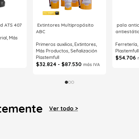
d ATS 407
Extintores Multipropósito
pala anti
ABC
antiestát
rial
,
Más
Primeros auxilios
,
Extintores
,
Ferretería
Más Productos
,
Señalización
Plastemfull
Plastemfull
$
54.706
$
32.824
-
$
87.530
más IVA
SKU:
CM202
SKU:
SI52086-71NT00
Leer má
Seleccionar opciones
ntemente
Ver todo >