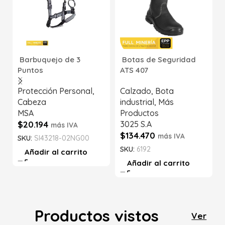
Barbuquejo de 3
Botas de Seguridad
Puntos
ATS 407
Protección Personal
,
Calzado
,
Bota
Cabeza
industrial
,
Más
MSA
Productos
$
20.194
3025 S.A
más IVA
$
134.470
más IVA
SKU:
SI43218-02NG00
SKU:
6192
Añadir al carrito
Añadir al carrito
Productos vistos
Ver