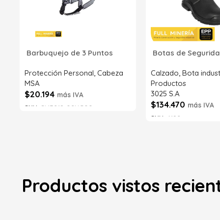
Barbuquejo de 3 Puntos
Botas de Segurida
Protección Personal
,
Cabeza
Calzado
,
Bota indust
MSA
Productos
$
20.194
3025 S.A
más IVA
$
134.470
más IVA
SKU:
SI43218-02NG00
SKU:
6192
Añadir al carrito
Añadir al carrito
Productos vistos recie