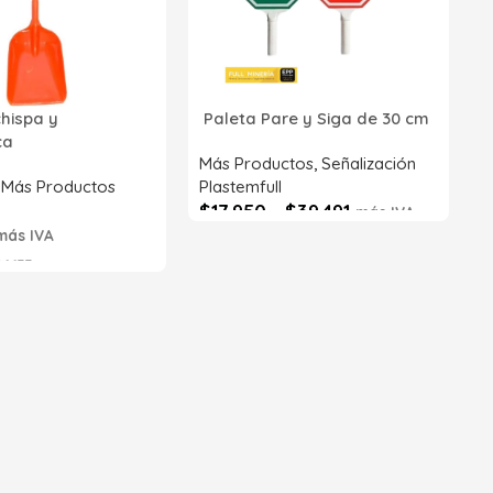
2
p
P
R
chispa y
Paleta Pare y Siga de 30 cm
Z
ica
S
Más Productos
,
Señalización
,
Más Productos
Plastemfull
$
17.950
-
$
39.491
más IVA
más IVA
Seleccionar opciones
6633
s