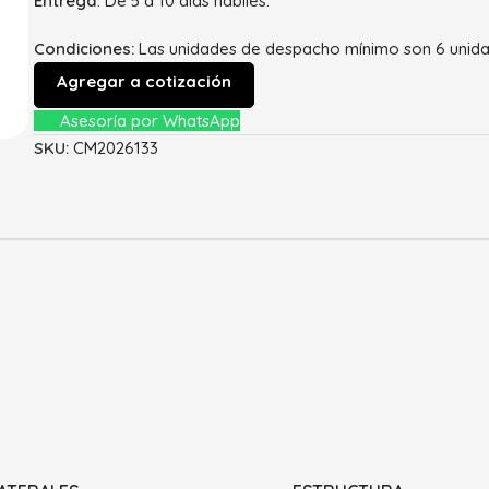
Entrega
: De 5 a 10 días hábiles.
Condiciones:
Las unidades de despacho mínimo son 6 unid
Agregar a cotización
Asesoría por WhatsApp
SKU:
CM2026133