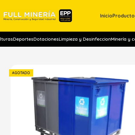
Inicio
Producto
lturas
Deportes
Dotaciones
Limpieza y Desinfeccion
Minería y 
AGOTADO