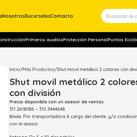
s
Nosotros
Sucursales
Contacto
construcción
Primeros auxilios
Protección Personal
Puntos Ecoló
Inicio
Más Productos
Shut movil metálico 2 colores con divi
Shut movil metálico 2 colore
con división
Precio disponible con un asesor de ventas.
311 2618086 – 310 3444648.
Envío
: Por transportadora A cargo del cliente. y/o condici
con el asesor.