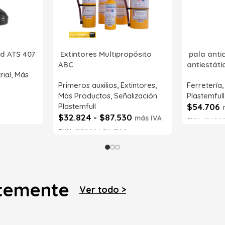
d ATS 407
Extintores Multipropósito
pala anti
ABC
antiestát
rial
,
Más
Primeros auxilios
,
Extintores
,
Ferretería
Más Productos
,
Señalización
Plastemfull
Plastemfull
$
54.706
$
32.824
-
$
87.530
más IVA
SKU:
CM202
SKU:
SI52086-71NT00
Leer má
Seleccionar opciones
ntemente
Ver todo >