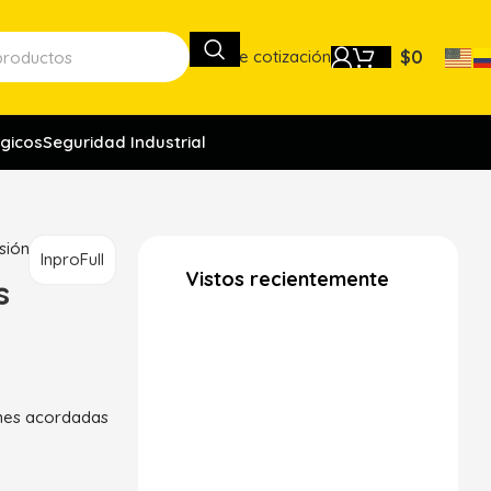
Lista de cotización
$
0
gicos
Seguridad Industrial
sión
InproFull
Vistos recientemente
s
ones acordadas