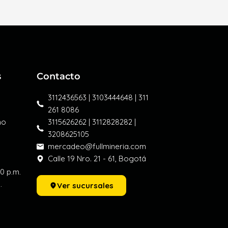
s
Contacto
3112436563 | 3103444648 | 311
261 8086
mo
3115626262 | 3112828282 |
3208625105
mercadeo@fullmineria.com
Calle 19 Nro. 21 - 61, Bogotá
30 p.m.
.
Ver sucursales